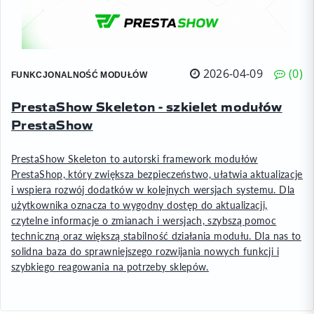
2026-04-09
0
FUNKCJONALNOŚĆ MODUŁÓW
PrestaShow Skeleton - szkielet modułów
PrestaShow
PrestaShow Skeleton to autorski framework modułów
PrestaShop, który zwiększa bezpieczeństwo, ułatwia aktualizacje
i wspiera rozwój dodatków w kolejnych wersjach systemu. Dla
użytkownika oznacza to wygodny dostęp do aktualizacji,
czytelne informacje o zmianach i wersjach, szybszą pomoc
techniczną oraz większą stabilność działania modułu. Dla nas to
solidna baza do sprawniejszego rozwijania nowych funkcji i
szybkiego reagowania na potrzeby sklepów.