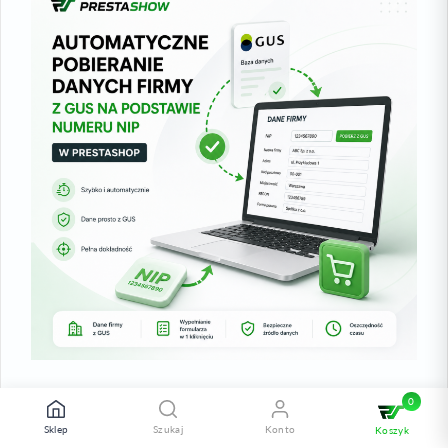
2025-02-21
0
AKTUALNOŚCI PRESTASHOP
Sklep
Szukaj
Konto
Koszyk
Automatyczne pobieranie danych firmy z