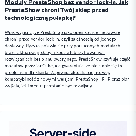
Moduły PrestaShop bez vendor lock-in. Jak
PrestaShow chroni Twój sklep przed
technologiczną pułapką?
Wpis wyjaśnia, że PrestaShop jako open source nie zawsze
chroni przed vendor lock-in, czyli zależnością od jednego
dostawcy. Ryzyko pojawia się przy porzuconych modułach,
braku aktualizacji, słabym kodzie lub szyfrowanych
rozwiązaniach bez planu awaryjnego. PrestaShow szyfruje część
modułów przez ionCube, ale gwarantuje, że nie stanie się to
problemem dla klienta. Zapewnia aktualizacje, rozwój,
kompatybilność z nowymi wersjami PrestaShop i PHP oraz plan
wyjścia, jeśli moduł przestanie być rozwijany.