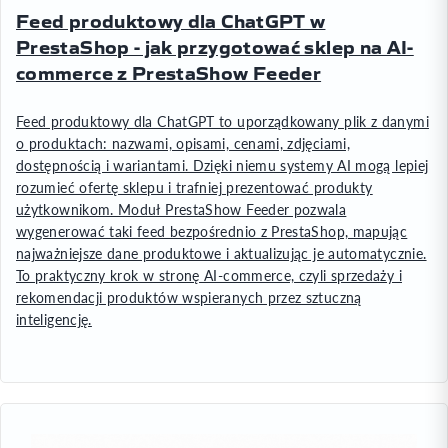
Feed produktowy dla ChatGPT w
PrestaShop - jak przygotować sklep na AI-
commerce z PrestaShow Feeder
Feed produktowy dla ChatGPT to uporządkowany plik z danymi
o produktach: nazwami, opisami, cenami, zdjęciami,
dostępnością i wariantami. Dzięki niemu systemy AI mogą lepiej
rozumieć ofertę sklepu i trafniej prezentować produkty
użytkownikom. Moduł PrestaShow Feeder pozwala
wygenerować taki feed bezpośrednio z PrestaShop, mapując
najważniejsze dane produktowe i aktualizując je automatycznie.
To praktyczny krok w stronę AI-commerce, czyli sprzedaży i
rekomendacji produktów wspieranych przez sztuczną
inteligencję.