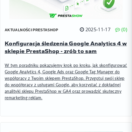
2025-11-17
0
AKTUALNOŚCI PRESTASHOP
Konfiguracja śledzenia Google Analytics 4 w
sklepie PrestaShop - zrób to sam
W tym poradniku pokazujemy krok po kroku, jak skonfigurować
Google Analytics 4, Google Ads oraz Google Tag Manager do
współpracy z Twoim sklepem PrestaShop. Przygotuj swój sklep
do współpracy z usługami Google, aby korzystać z dokładnej
analityki sklepu PrestaShop w GA4 oraz prowadzić skuteczny
remarketing reklam.