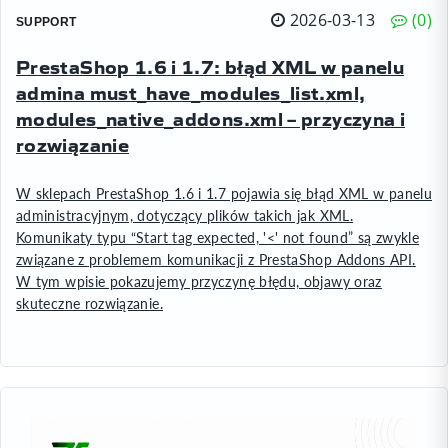
2026-03-13
0
SUPPORT
PrestaShop 1.6 i 1.7: błąd XML w panelu
admina must_have_modules_list.xml,
modules_native_addons.xml – przyczyna i
rozwiązanie
W sklepach PrestaShop 1.6 i 1.7 pojawia się błąd XML w panelu
administracyjnym, dotyczący plików takich jak XML.
Komunikaty typu “Start tag expected, '<' not found” są zwykle
związane z problemem komunikacji z PrestaShop Addons API.
W tym wpisie pokazujemy przyczynę błędu, objawy oraz
skuteczne rozwiązanie.