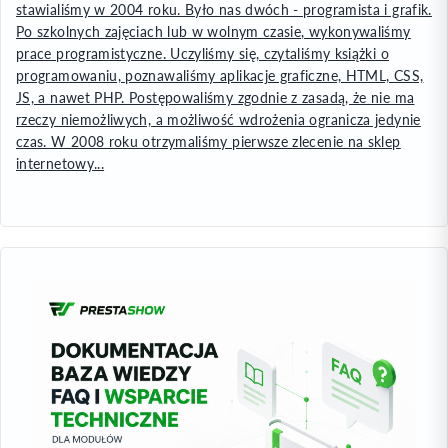
stawialiśmy w 2004 roku. Było nas dwóch - programista i grafik.
Po szkolnych zajęciach lub w wolnym czasie, wykonywaliśmy
prace programistyczne. Uczyliśmy się, czytaliśmy książki o
programowaniu, poznawaliśmy aplikacje graficzne, HTML, CSS,
JS, a nawet PHP. Postępowaliśmy zgodnie z zasadą, że nie ma
rzeczy niemożliwych, a możliwość wdrożenia ogranicza jedynie
czas. W 2008 roku otrzymaliśmy pierwsze zlecenie na sklep
internetowy...