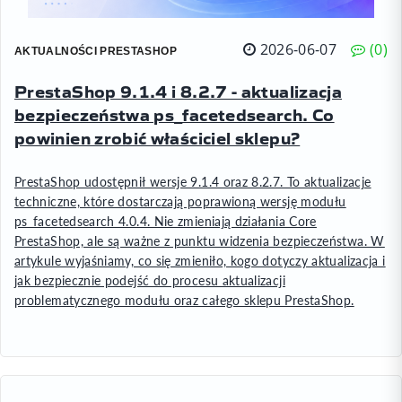
2026-06-07
0
AKTUALNOŚCI PRESTASHOP
PrestaShop 9.1.4 i 8.2.7 - aktualizacja
bezpieczeństwa ps_facetedsearch. Co
powinien zrobić właściciel sklepu?
PrestaShop udostępnił wersje 9.1.4 oraz 8.2.7. To aktualizacje
techniczne, które dostarczają poprawioną wersję modułu
ps_facetedsearch 4.0.4. Nie zmieniają działania Core
PrestaShop, ale są ważne z punktu widzenia bezpieczeństwa. W
artykule wyjaśniamy, co się zmieniło, kogo dotyczy aktualizacja i
jak bezpiecznie podejść do procesu aktualizacji
problematycznego modułu oraz całego sklepu PrestaShop.