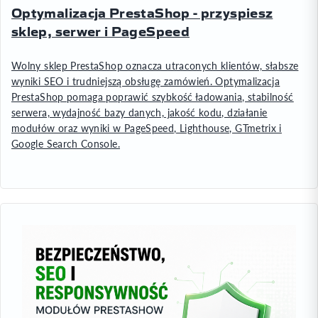
Optymalizacja PrestaShop - przyspiesz
sklep, serwer i PageSpeed
Wolny sklep PrestaShop oznacza utraconych klientów, słabsze
wyniki SEO i trudniejszą obsługę zamówień. Optymalizacja
PrestaShop pomaga poprawić szybkość ładowania, stabilność
serwera, wydajność bazy danych, jakość kodu, działanie
modułów oraz wyniki w PageSpeed, Lighthouse, GTmetrix i
Google Search Console.