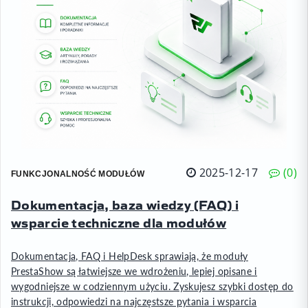
2025-12-17
0
FUNKCJONALNOŚĆ MODUŁÓW
Dokumentacja, baza wiedzy (FAQ) i
wsparcie techniczne dla modułów
Dokumentacja, FAQ i HelpDesk sprawiają, że moduły
PrestaShow są łatwiejsze we wdrożeniu, lepiej opisane i
wygodniejsze w codziennym użyciu. Zyskujesz szybki dostęp do
instrukcji, odpowiedzi na najczęstsze pytania i wsparcia