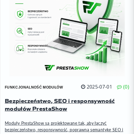
2025-07-01
0
FUNKCJONALNOŚĆ MODUŁÓW
Bezpieczeństwo, SEO i responsywność
modułów PrestaShow
Moduły PrestaShow są projektowane tak, aby łączyć
bezpieczeństwo, responsywność, poprawną semantykę SEO i