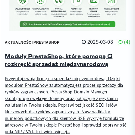
2025-03-08
4
AKTUALNOŚCI PRESTASHOP
Moduły PrestaShop, które pomogą Ci
rozkręcić sprzedaż międzynarodową
Przygotuj swoją firmę na sprzedaż międzynarodową. Dzięki
modułom PrestaShow zautomatyzujesz proces sprzedaży dla
rynków zagranicznych. PrestaShop Domain Manager
skonfiguruje i wykryje domeny oraz połączy je z językami i
walutami w Twoim sklepie. Poprawi też jakość SEO i słów
kluczowych dla rynków zagranicznych. Nasz walidator
numerów podatkowych dla klientów B2B wykryje formularze
adresowe w Twoim sklepie PrestaShop i sprawdzi poprawność
pola NIP / VAT. To i wiele więcej...