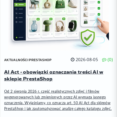
2026-08-05
0
AKTUALNOŚCI PRESTASHOP
AI Act - obowiązki oznaczania treści AI w
sklepie PrestaShop
Od 2 sierpnia 2026 r. część realistycznych zdjęć i filmów
wygenerowanych lub zmienionych przez AI wymaga jasnego
oznaczenia. Wyjaśniamy, co oznacza art. 50 AI Act dla sklepów
PrestaShop i jak zautomatyzować analizę całego katalogu zdjęć.