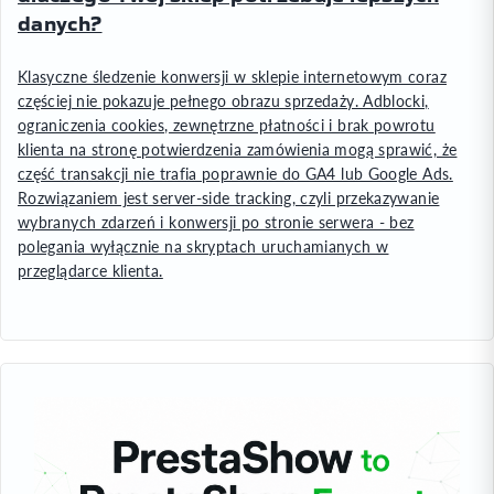
danych?
Klasyczne śledzenie konwersji w sklepie internetowym coraz
częściej nie pokazuje pełnego obrazu sprzedaży. Adblocki,
ograniczenia cookies, zewnętrzne płatności i brak powrotu
klienta na stronę potwierdzenia zamówienia mogą sprawić, że
część transakcji nie trafia poprawnie do GA4 lub Google Ads.
Rozwiązaniem jest server-side tracking, czyli przekazywanie
wybranych zdarzeń i konwersji po stronie serwera - bez
polegania wyłącznie na skryptach uruchamianych w
przeglądarce klienta.