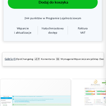
Dodaj do koszyka
244
punktów w Programie Lojalnościowym
Wsparcie
Natychmiastowy
Faktura
i aktualizacje
dostęp
VAT
Galeria (5)
Opis
Changelog
v2.9
Komentarze
36
Wymagania
Wsparcie
Licencja
Sklep Dem