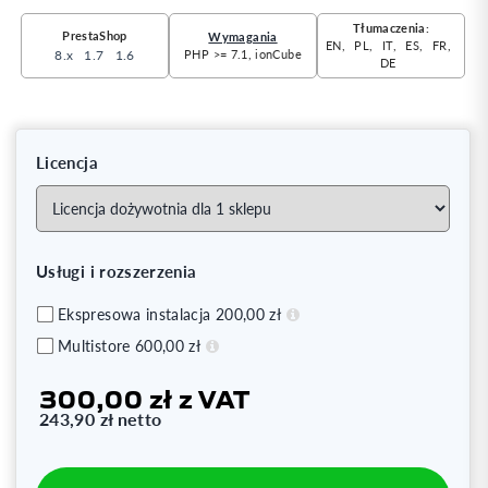
Tłumaczenia:
PrestaShop
Wymagania
EN
PL
IT
ES
FR
8.x
1.7
1.6
PHP >= 7.1, ionCube
DE
Licencja
Usługi i rozszerzenia
Ekspresowa instalacja 200,00 zł
Multistore
600,00 zł
300,00 zł
z VAT
243,90 zł
netto