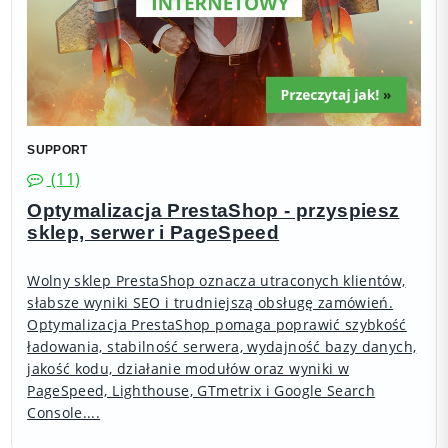
SUPPORT
(11)
Optymalizacja PrestaShop - przyspiesz
sklep, serwer i PageSpeed
Wolny sklep PrestaShop oznacza utraconych klientów,
słabsze wyniki SEO i trudniejszą obsługę zamówień.
Optymalizacja PrestaShop pomaga poprawić szybkość
ładowania, stabilność serwera, wydajność bazy danych,
jakość kodu, działanie modułów oraz wyniki w
PageSpeed, Lighthouse, GTmetrix i Google Search
Console....