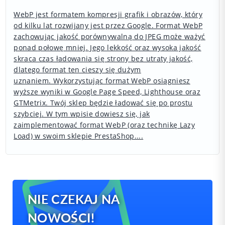
WebP jest formatem kompresji grafik i obrazów, który
od kilku lat rozwijany jest przez Google. Format WebP
zachowując jakość porównywalną do JPEG może ważyć
ponad połowę mniej. Jego lekkość oraz wysoka jakość
skraca czas ładowania się strony bez utraty jakość,
dlatego format ten cieszy się dużym
uznaniem. Wykorzystując format WebP osiągniesz
wyższe wyniki w Google Page Speed, Lighthouse oraz
GTMetrix. Twój sklep będzie ładować się po prostu
szybciej. W tym wpisie dowiesz się, jak
zaimplementować format WebP (oraz technikę Lazy
Load) w swoim sklepie PrestaShop....
NIE CZEKAJ NA
NOWOŚCI!