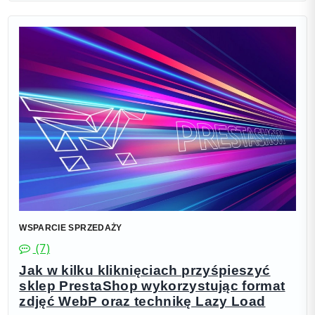
WSPARCIE SPRZEDAŻY
(7)
Jak w kilku kliknięciach przyśpieszyć
sklep PrestaShop wykorzystując format
zdjęć WebP oraz technikę Lazy Load