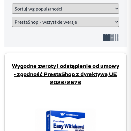
Wygodne zwroty i odstąpienie od umowy
- zgodność PrestaShop z dyrektywą UE
2023/2673