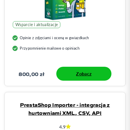
Wsparcie i aktualizacje
Opinie z zdjęciami i oceną w gwiazdkach
Przypomnienie mailowe o opiniach
800,00 zł
Zobacz
PrestaShop Importer - integracja z
hurtowniami XML, CSV, API
4.9