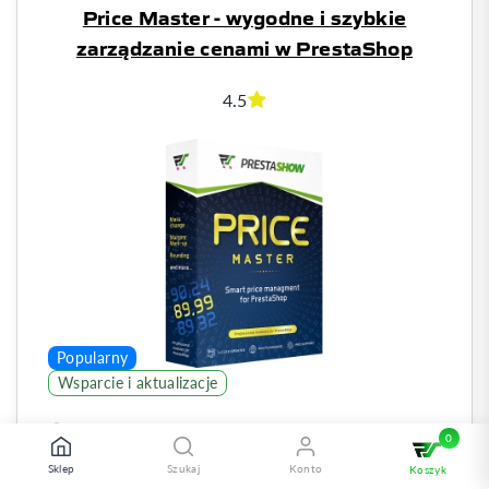
Price Master - wygodne i szybkie
zarządzanie cenami w PrestaShop
4.5
Popularny
Wsparcie i aktualizacje
Elastyczny wybór produktów do masowej zmiany cen
Sklep
Szukaj
Konto
Inteligentne naliczanie marży oraz narzutu
Koszyk