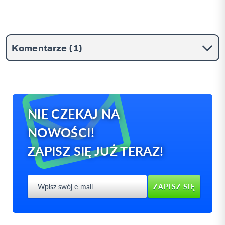
Komentarze (
1
)
NIE CZEKAJ NA
0
NOWOŚCI!
ZAPISZ SIĘ JUŻ TERAZ!