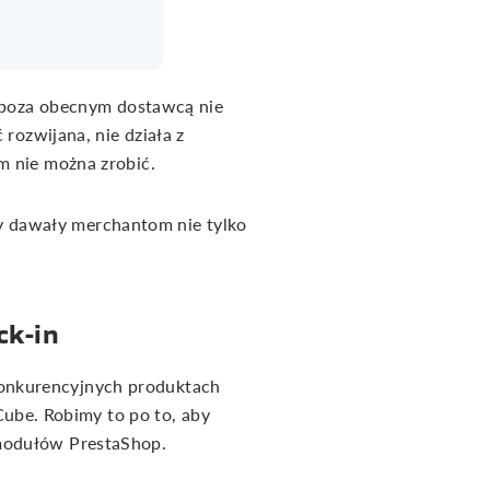
kt poza obecnym dostawcą nie
 rozwijana, nie działa z
m nie można zrobić.
y dawały merchantom nie tylko
ck-in
konkurencyjnych produktach
be. Robimy to po to, aby
 modułów PrestaShop.