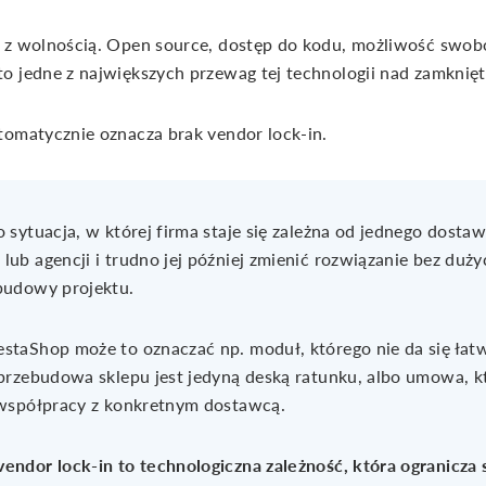
 z wolnością. Open source, dostęp do kodu, możliwość swob
o jedne z największych przewag tej technologii nad zamknię
tomatycznie oznacza brak vendor lock-in.
 sytuacja, w której firma staje się zależna od jednego dostaw
lub agencji i trudno jej później zmienić rozwiązanie bez duż
budowy projektu.
staShop może to oznaczać np. moduł, którego nie da się łatw
 przebudowa sklepu jest jedyną deską ratunku, albo umowa, 
 współpracy z konkretnym dostawcą.
vendor lock-in to technologiczna zależność, która ogranicz