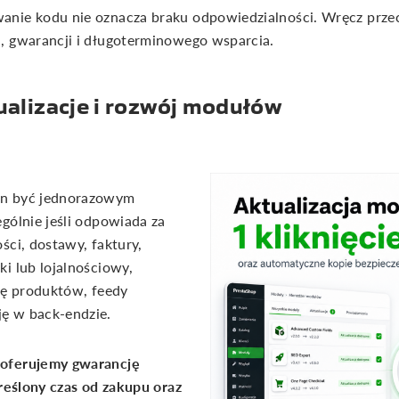
nie kodu nie oznacza braku odpowiedzialności. Wręcz przeci
, gwarancji i długoterminowego wsparcia.
alizacje i rozwój modułów
en być jednorazowym
gólnie jeśli odpowiada za
ści, dostawy, faktury,
i lub lojalnościowy,
cję produktów, feedy
ę w back-endzie.
 oferujemy gwarancję
kreślony czas od zakupu oraz