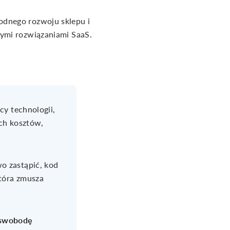
odnego rozwoju sklepu i
tymi rozwiązaniami SaaS.
cy technologii,
ych kosztów,
o zastąpić, kod
która zmusza
a swobodę