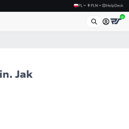
PL
PLN
HelpDesk
0
n. Jak