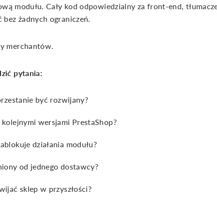
sową modułu. Cały kod odpowiedzialny za front-end, tłumacze
 bez żadnych ograniczeń.
wy merchantów.
ić pytania:
 przestanie być rozwijany?
z kolejnymi wersjami PrestaShop?
zablokuje działania modułu?
żniony od jednego dostawcy?
wijać sklep w przyszłości?