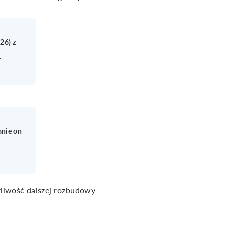
26) z
.
anie on
żliwość dalszej rozbudowy