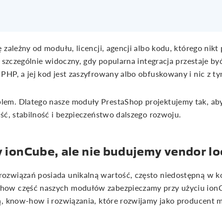
 zależny od modułu, licencji, agencji albo kodu, którego ni
 szczególnie widoczny, gdy popularna integracja przestaje być
PHP, a jej kod jest zaszyfrowany albo obfuskowany i nic z ty
em. Dlatego nasze moduły PrestaShop projektujemy tak, ab
ść, stabilność i bezpieczeństwo dalszego rozwoju.
ionCube, ale nie budujemy vendor lo
ozwiązań posiada unikalną wartość, często niedostępną w 
ow część naszych modułów zabezpieczamy przy użyciu ionCu
ną, know-how i rozwiązania, które rozwijamy jako producent