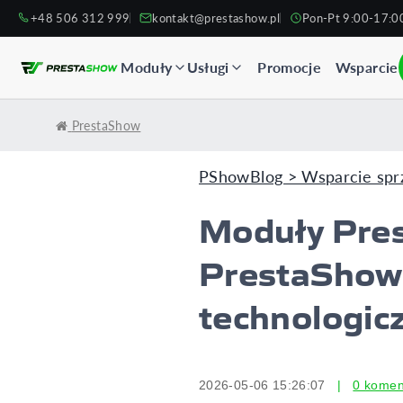
+48 506 312 999
kontakt@prestashow.pl
Pon-Pt 9:00-17:0
Moduły
Usługi
Promocje
Wsparcie
PrestaShow
PShowBlog > Wsparcie spr
Moduły Pres
PrestaShow 
technologic
2026-05-06 15:26:07
|
0 komen