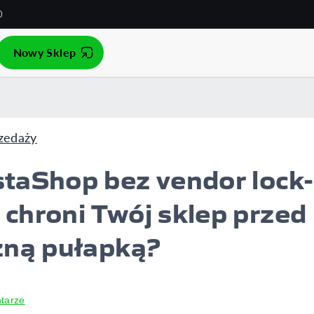
0
Nowy Sklep
zedaży
taShop bez vendor lock-i
chroni Twój sklep przed
zną pułapką?
tarze