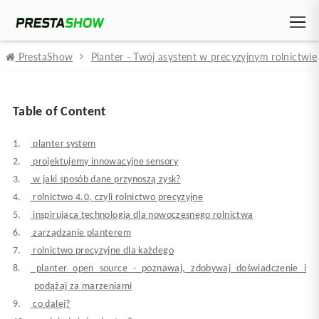
PrestaShow
Planter - Twój asystent w precyzyjnym rolnictwie
planter system
projektujemy innowacyjne sensory
w jaki sposób dane przynoszą zysk?
rolnictwo 4.0, czyli rolnictwo precyzyjne
inspirująca technologia dla nowoczesnego rolnictwa
zarządzanie planterem
rolnictwo precyzyjne dla każdego
planter open source - poznawaj, zdobywaj doświadczenie i
podążaj za marzeniami
co dalej?