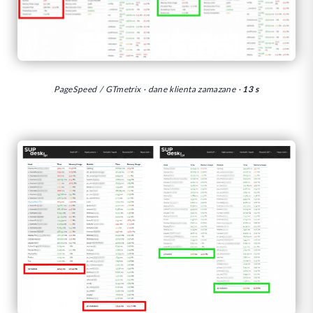
PageSpeed / GTmetrix · dane klienta zamazane ·
13 s