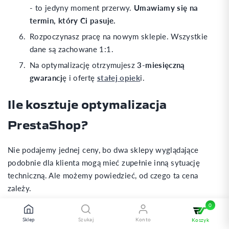
- to jedyny moment przerwy.
Umawiamy się na
termin, który Ci pasuje.
Rozpoczynasz pracę na nowym sklepie. Wszystkie
dane są zachowane 1:1.
Na optymalizację otrzymujesz
3-miesięczną
gwarancj
ę i ofertę
stałej opiek
i.
Ile kosztuje optymalizacja
PrestaShop?
Nie podajemy jednej ceny, bo dwa sklepy wyglądające
podobnie dla klienta mogą mieć zupełnie inną sytuację
techniczną. Ale możemy powiedzieć, od czego ta cena
zależy.
Prace
Zakres
Cena
Sklep
Szukaj
Konto
Koszyk