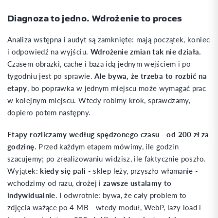
Diagnoza to jedno. Wdrożenie to proces
Analiza wstępna i audyt są zamknięte: mają początek, koniec
i odpowiedź na wyjściu.
Wdrożenie zmian tak nie działa.
Czasem obrazki, cache i baza idą jednym wejściem i po
tygodniu jest po sprawie.
Ale bywa, że trzeba to rozbić na
etapy
, bo poprawka w jednym miejscu może wymagać prac
w kolejnym miejscu. Wtedy robimy krok, sprawdzamy,
dopiero potem następny.
Etapy rozliczamy według spędzonego czasu - od 200 zł za
godzinę.
Przed każdym etapem mówimy, ile godzin
szacujemy; po zrealizowaniu widzisz, ile faktycznie poszło.
Wyjątek:
kiedy się pali
- sklep leży, przyszło włamanie -
wchodzimy od razu, drożej i
zawsze ustalamy to
indywidualnie
. I odwrotnie: bywa, że cały problem to
zdjęcia ważące po 4 MB - wtedy moduł, WebP, lazy load i