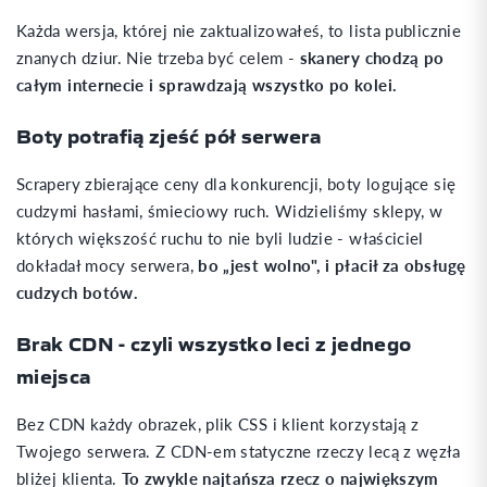
Każda wersja, której nie zaktualizowałeś, to lista publicznie
znanych dziur. Nie trzeba być celem -
skanery chodzą po
całym internecie i sprawdzają wszystko po kolei.
Boty potrafią zjeść pół serwera
Scrapery zbierające ceny dla konkurencji, boty logujące się
cudzymi hasłami, śmieciowy ruch. Widzieliśmy sklepy, w
których większość ruchu to nie byli ludzie - właściciel
dokładał mocy serwera,
bo „jest wolno", i płacił za obsługę
cudzych botów.
Brak CDN - czyli wszystko leci z jednego
miejsca
Bez CDN każdy obrazek, plik CSS i klient korzystają z
Twojego serwera. Z CDN-em statyczne rzeczy lecą z węzła
bliżej klienta.
To zwykle najtańsza rzecz o największym