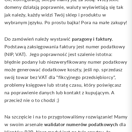
domeny działają poprawnie, waluty wyświetlają się tak
jak należy, każdy widzi Twój sklep i produktu w
wybranym języku. Po prostu bajka! Pora na małe zakupy!
paragony i faktury.
Do zamówień należy wystawić
Podstawą zaksięgowania faktury jest numer podatkowy
(NIP, VAT). Jego poprawność jest szalenie istotna:
błędnie podany lub niezweryfikowany numer podatkowy
może generować dodatkowe koszty, jeśli np. sprzedasz
swój towar bez VAT dla "fikcyjnego przedsiębiorcy",
problemy księgowe lub stratę czasu, który poświęcasz
na poprawienie danych lub kontakt z kupującym. A
przecież nie o to chodzi ;)
Na szczęście i na to przygotowaliśmy rozwiązanie! Mamy
walidator numerów podatkowych
w swoim arsenale
dla
klientów B2B. Nasz moduł jest na tyle sprytny, że