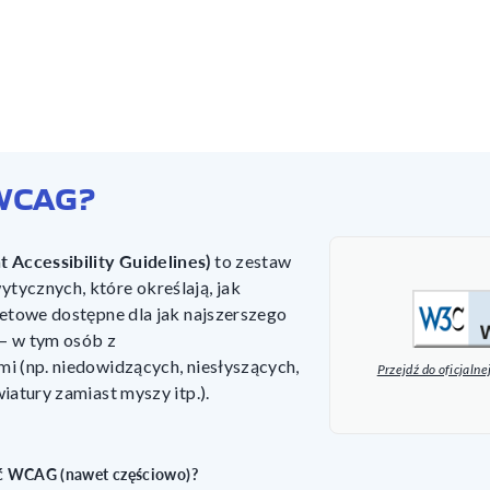
 WCAG?
ccessibility Guidelines)
to zestaw
ycznych, które określają, jak
netowe dostępne dla jak najszerszego
– w tym osób z
i (np. niedowidzących, niesłyszących,
Przejdź do oficjal
iatury zamiast myszy itp.).
ć WCAG (nawet częściowo)?