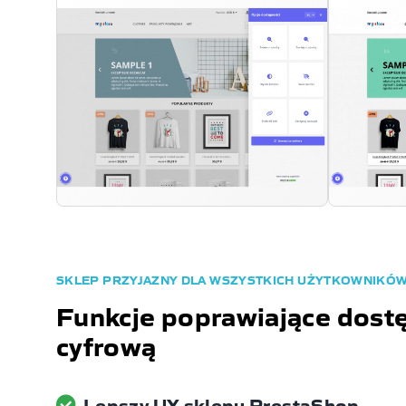
SKLEP PRZYJAZNY DLA WSZYSTKICH UŻYTKOWNIKÓ
Funkcje poprawiające dost
cyfrową
Lepszy UX sklepu PrestaShop