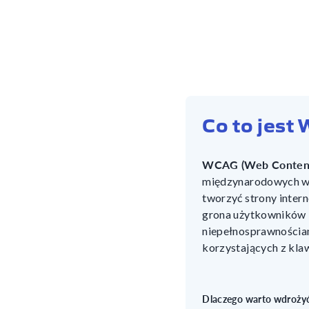
Co to jest
WCAG (Web Content A
międzynarodowych wyt
tworzyć strony inter
grona użytkowników 
niepełnosprawnościam
korzystających z klaw
Dlaczego warto wdroży