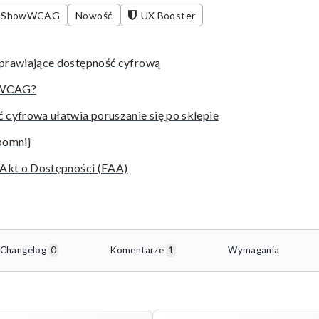
: PShowWCAG
Nowość
UX Booster
prawiające dostępność cyfrową
t WCAG?
 cyfrowa ułatwia poruszanie się po sklepie
pomnij
 Akt o Dostępności (EAA)
Changelog
0
Komentarze
1
Wymagania