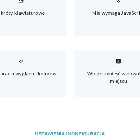
🎹
🚫
Skróty klawiaturowe
Nie wymaga JavaScri
🎨
🅰️
uracja wyglądu i kolorów
Widget umieść w dowo
miejscu
USTAWIENIA I KONFIGURACJA