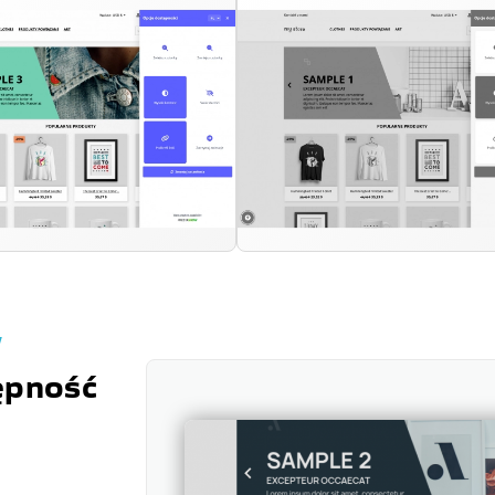
W
ępność