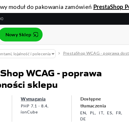
PrestaShop P
wy moduł do pakowania zamówień
00
Nowy Sklep
PrestaShop WCAG - poprawa dost
entami, lojalność i polecenia
aShop WCAG - poprawa
ności sklepu
Wymagania
Dostępne
tłumaczenia
PHP 7.1 - 8.4,
ionCube
EN
PL
IT
ES
FR
DE