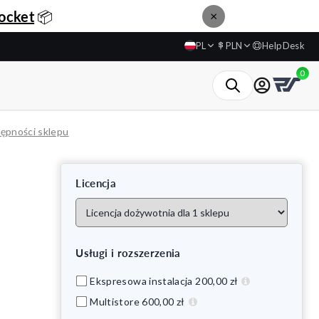
ocket
📦
×
PL
PLN
HelpDesk
0
ępności sklepu
Licencja
Usługi i rozszerzenia
Ekspresowa instalacja 200,00 zł
Multistore
600,00 zł