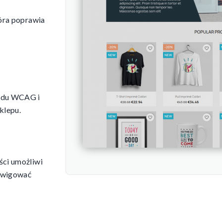
tóra poprawia
ardu WCAG i
klepu.
ści umożliwi
nawigować