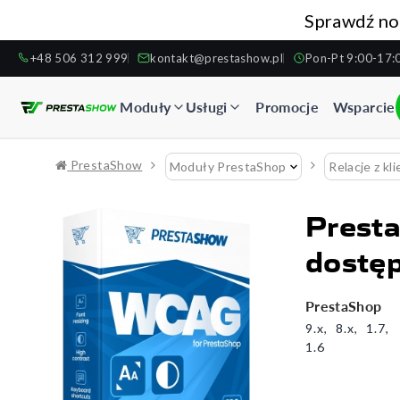
Sprawdź no
+48 506 312 999
kontakt@prestashow.pl
Pon-Pt 9:00-17:
Moduły
Usługi
Promocje
Wsparcie
PrestaShow
Moduły PrestaShop
Relacje z kli
Prest
dostęp
PrestaShop
9.x
8.x
1.7
1.6