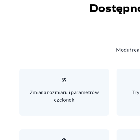
Dostępno
Moduł real
🔠
Zmiana rozmiaru i parametrów
Try
czcionek