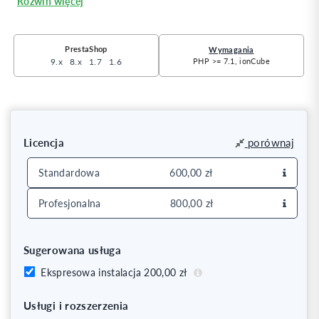
Rozwiń więcej
PrestaShop
Wymagania
9.x
8.x
1.7
1.6
PHP >= 7.1, ionCube
Licencja
porównaj
Standardowa
600,00 zł
Dożywotnia Licencja Standardowa dla jednego sklepu.
Profesjonalna
800,00 zł
Porównanie licencji znajduje się w opisie poniżej.
Dożywotnia Licencja Profesjonalna dla jednego sklepu.
Porównanie licencji znajduje się w opisie poniżej.
Sugerowana usługa
Ekspresowa instalacja 200,00 zł
Usługi i rozszerzenia