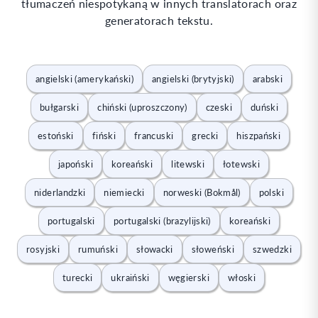
tłumaczeń niespotykaną w innych translatorach oraz
generatorach tekstu.
angielski (amerykański)
angielski (brytyjski)
arabski
bułgarski
chiński (uproszczony)
czeski
duński
estoński
fiński
francuski
grecki
hiszpański
japoński
koreański
litewski
łotewski
niderlandzki
niemiecki
norweski (Bokmål)
polski
portugalski
portugalski (brazylijski)
koreański
rosyjski
rumuński
słowacki
słoweński
szwedzki
turecki
ukraiński
węgierski
włoski