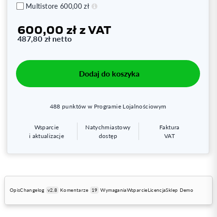
Multistore
600,00 zł
600,00 zł
z VAT
487,80 zł
netto
Dodaj do koszyka
488
punktów w Programie Lojalnościowym
Wsparcie
Natychmiastowy
Faktura
i aktualizacje
dostęp
VAT
Opis
Changelog
v2.8
Komentarze
19
Wymagania
Wsparcie
Licencja
Sklep Demo