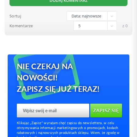
DODAJ KOMENTARZ
Sortuj
Komentarze
z 0
NIE CZEKAJ NA
NOWOŚCI!
ZAPISZ SIĘ JUŻ TERAZ!
Klikając „Zapisz” wyrażam chęć zapisu do newslettera, w celu
otrzymywania informacji marketingowych o promocjach, kodach
rabatowych i najnowszych produktach sklepu. Wiem, że zgodę w