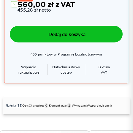
560,00 zł
z VAT
455,28 zł
netto
Dodaj do koszyka
455
punktów w Programie Lojalnościowym
Wsparcie
Natychmiastowy
Faktura
i aktualizacje
dostęp
VAT
Galeria (11)
Opis
Changelog
0
Komentarze
2
Wymagania
Wsparcie
Licencja