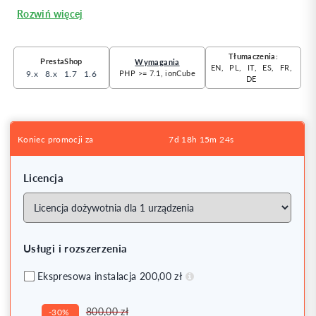
Rozwiń więcej
Tłumaczenia:
PrestaShop
Wymagania
EN
PL
IT
ES
FR
9.x
8.x
1.7
1.6
PHP >= 7.1, ionCube
DE
Koniec promocji za
7d
18h
15m
23s
Licencja
Usługi i rozszerzenia
Ekspresowa instalacja 200,00 zł
800,00 zł
-30%