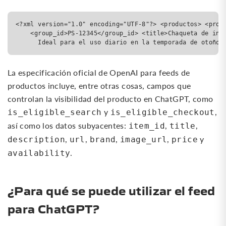
<?xml version="1.0" encoding="UTF-8"?> <productos> <prod
    <group_id>PS-12345</group_id> <title>Chaqueta de inv
      Ideal para el uso diario en la temporada de otoño/
La especificación oficial de OpenAI para feeds de
productos incluye, entre otras cosas, campos que
controlan la visibilidad del producto en ChatGPT, como
y
,
is_eligible_search
is_eligible_checkout
así como los datos subyacentes:
,
,
item_id
title
,
,
,
,
y
description
url
brand
image_url
price
.
availability
¿Para qué se puede utilizar el feed
para ChatGPT?